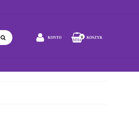
0
KONTO
KOSZYK
Zaloguj się
Zarejestruj się
YBRAĆ ZABAWKĘ
JAK DBAĆ O ZABAWKĘ
WSPÓŁPRACA
Napisz wiadomość
Zgody cookies