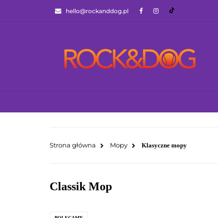
hello@rockanddog.pl
GOTOWCE WYSYŁK
JAK WYBRAĆ ZA
WSZYSTKIE KATEGORIE
GOTOWCE WYS
Strona główna
Mopy
Klasyczne mopy
Classik Mop
POLECAMY