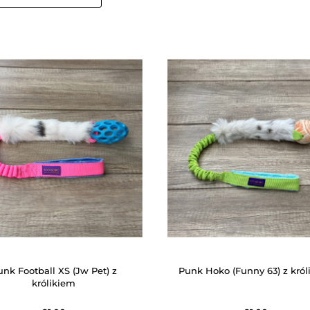
unk Football XS (Jw Pet) z
Punk Hoko (Funny 63) z król
królikiem