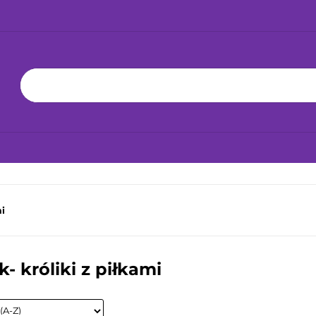
KA 24H!
NOWOŚCI
BESTSELLERY
ZABAWKI
BAWKĘ
JAK DBAĆ O ZABAWKĘ
WSPÓŁPRACA
YŁKA 24H!
NOWOŚCI
BESTSELLERY
ZABAWKI
JAK
mi
- króliki z piłkami