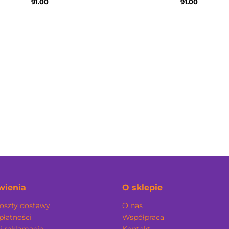
91.00
91.00
ienia
O sklepie
koszty dostawy
O nas
płatności
Współpraca