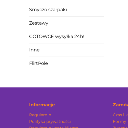
Smyczo szarpaki
Zestawy
GOTOWCE wysyłka 24h!
Inne
FlirtPole
Informacje
Zamów
Regulamin
Czas i 
Polityka prywatności
Formy 