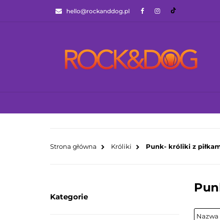
hello@rockanddog.pl
GOTOWCE WYSYŁ
JAK WYBRAĆ ZA
WSZYSTKIE KATEGORIE
GOTOWCE WYS
Strona główna
Króliki
Punk- króliki z piłka
Punk
Kategorie