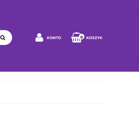
0
KONTO
KOSZYK
Zaloguj się
Zarejestruj się
 WYBRAĆ ZABAWKĘ
JAK DBAĆ O ZABAWKĘ
WSPÓŁPRA
Napisz wiadomość
Zgody cookies