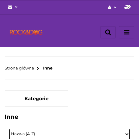
0
Zaloguj się
Zarejestruj się
Napisz wiadomość
Zgody cookies
Strona główna
Inne
Kategorie
Inne