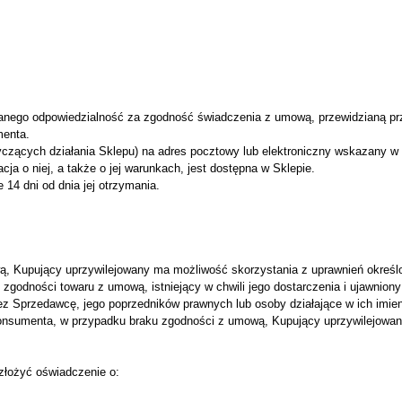
nego odpowiedzialność za zgodność świadczenia z umową, przewidzianą pr
menta.
yczących działania Sklepu) na adres pocztowy lub elektroniczny wskazany w
cja o niej, a także o jej warunkach, jest dostępna w Sklepie.
 14 dni od dnia jej otrzymania.
, Kupujący uprzywilejowany ma możliwość skorzystania z uprawnień określ
godności towaru z umową, istniejący w chwili jego dostarczenia i ujawniony w
ez Sprzedawcę, jego poprzedników prawnych lub osoby działające w ich imieni
onsumenta, w przypadku braku zgodności z umową, Kupujący uprzywilejowa
łożyć oświadczenie o: