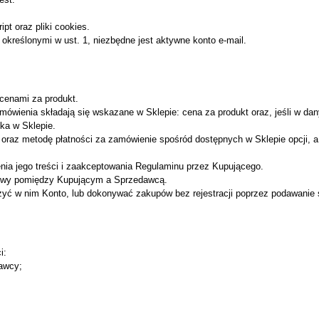
pt oraz pliki cookies.
kreślonymi w ust. 1, niezbędne jest aktywne konto e-mail.
cenami za produkt.
ówienia składają się wskazane w Sklepie: cena za produkt oraz, jeśli w da
ka w Sklepie.
oraz metodę płatności za zamówienie spośród dostępnych w Sklepie opcji, a
ia jego treści i zaakceptowania Regulaminu przez Kupującego.
mowy pomiędzy Kupującym a Sprzedawcą.
łożyć w nim Konto, lub dokonywać zakupów bez rejestracji poprzez podawan
i:
awcy;