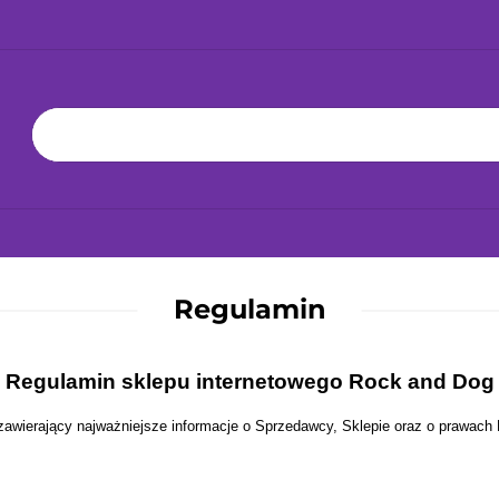
KA 24H!
NOWOŚCI
BESTSELLERY
ZABAWKI
BAWKĘ
JAK DBAĆ O ZABAWKĘ
WSPÓŁPRACA
YŁKA 24H!
NOWOŚCI
BESTSELLERY
ZABAWKI
JAK
Regulamin
Regulamin sklepu internetowego Rock and Dog
zawierający najważniejsze informacje o Sprzedawcy, Sklepie oraz o prawac