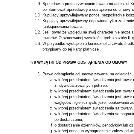
Sprzedawca prosi o zwracanie towaru na adres: ul.K
poinformował Sprzedawcę o odstąpieniu od umowy sp
Kupujący uprzywilejowany ponosi bezpośrednie kosz
Kupujący uprzywilejowany odpowiada tylko za zmniejs
funkcjonowania towaru.
Jeśli towar ze względu na swój charakter nie może 
towarów. O szacowanej wysokości tych kosztów Kupu
W przypadku wystąpienia konieczności zwrotu środ
przypisany do tej karty płatniczej.
§ 8 WYJĄTKI OD PRAWA ODSTĄPIENIA OD UMOWY
Prawo odstąpienia od umowy zawartej na odległość,
w której przedmiotem świadczenia jest towar
zindywidualizowanych potrzeb;
w której przedmiotem świadczenia jest towar 
w której przedmiotem świadczenia jest towar
względów higienicznych, jeżeli opakowanie zo
w której przedmiotem świadczenia są towary, 
w której przedmiotem świadczenia są nagran
po dostarczeniu;
o dostarczanie dzienników, periodyków lub 
w której cena lub wynagrodzenie zależy od w