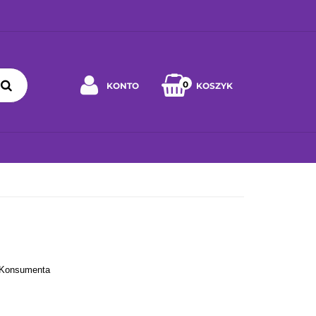
0
KONTO
KOSZYK
Zaloguj się
Zarejestruj się
 WYBRAĆ ZABAWKĘ
JAK DBAĆ O ZABAWKĘ
WSPÓŁPRA
Napisz wiadomość
Zgody cookies
h Konsumenta