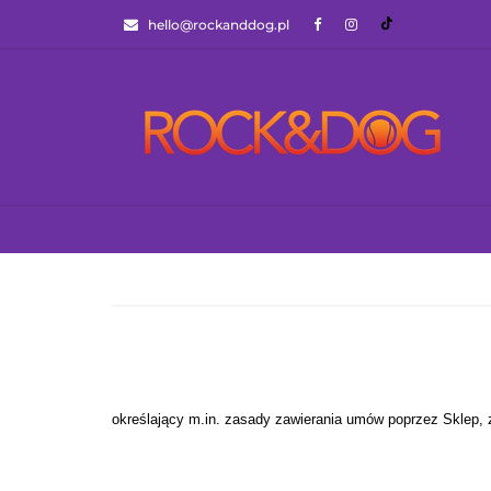
hello@rockanddog.pl
GOTOWCE WYSYŁ
JAK WYBRAĆ ZA
WSZYSTKIE KATEGORIE
GOTOWCE WYS
określający m.in. zasady zawierania umów poprzez Sklep, 