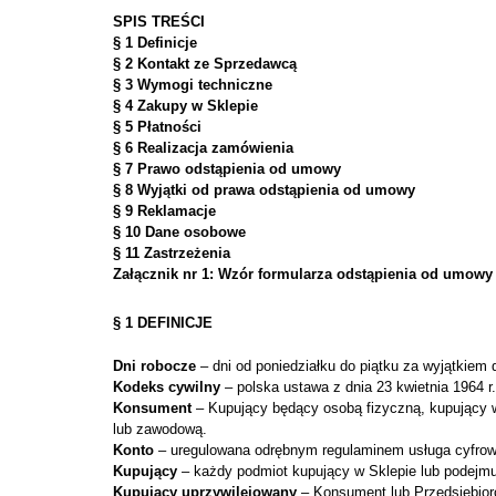
SPIS TREŚCI
§ 1 Definicje
§ 2 Kontakt ze Sprzedawcą
§ 3 Wymogi techniczne
§ 4 Zakupy w Sklepie
§ 5 Płatności
§ 6 Realizacja zamówienia
§ 7 Prawo odstąpienia od umowy
§ 8 Wyjątki od prawa odstąpienia od umowy
§ 9 Reklamacje
§ 10 Dane osobowe
§ 11 Zastrzeżenia
Załącznik nr 1: Wzór formularza odstąpienia od umowy
§ 1 DEFINICJE
Dni robocze
– dni od poniedziałku do piątku za wyjątkiem
Kodeks cywilny
– polska ustawa z dnia 23 kwietnia 1964 r
Konsument
– Kupujący będący osobą fizyczną, kupujący w
lub zawodową.
Konto
– uregulowana odrębnym regulaminem usługa cyfrowa
Kupujący
– każdy podmiot kupujący w Sklepie lub podejmu
Kupujący uprzywilejowany
– Konsument lub Przedsiębior