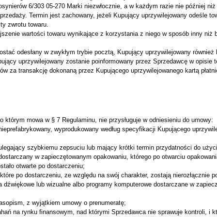
osynierów 6/303 05-270 Marki niezwłocznie, a w każdym razie nie później niż
rzedaży. Termin jest zachowany, jeżeli Kupujący uprzywilejowany odeśle tow
ty zwrotu towaru.
zenie wartości towaru wynikające z korzystania z niego w sposób inny niż by
zostać odesłany w zwykłym trybie pocztą, Kupujący uprzywilejowany również
jący uprzywilejowany zostanie poinformowany przez Sprzedawcę w opisie t
ków za transakcję dokonaną przez Kupującego uprzywilejowanego kartą płat
 o którym mowa w § 7 Regulaminu, nie przysługuje w odniesieniu do umowy:
 nieprefabrykowany, wyprodukowany według specyfikacji Kupującego uprzywil
ulegający szybkiemu zepsuciu lub mający krótki termin przydatności do użyci
 dostarczany w zapieczętowanym opakowaniu, którego po otwarciu opakowani
stało otwarte po dostarczeniu;
które po dostarczeniu, ze względu na swój charakter, zostają nierozłącznie 
ia dźwiękowe lub wizualne albo programy komputerowe dostarczane w zapiecz
czasopism, z wyjątkiem umowy o prenumeratę;
ahań na rynku finansowym, nad którymi Sprzedawca nie sprawuje kontroli, i 