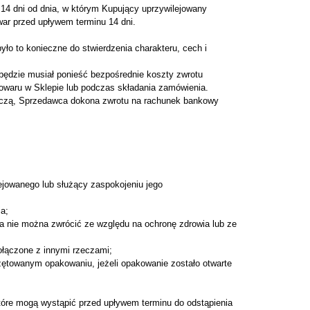
 14 dni od dnia, w którym Kupujący uprzywilejowany
ar przed upływem terminu 14 dni.
ło to konieczne do stwierdzenia charakteru, cech i
 będzie musiał ponieść bezpośrednie koszty zwrotu
owaru w Sklepie lub podczas składania zamówienia.
niczą, Sprzedawca dokona zwrotu na rachunek bankowy
ejowanego lub służący zaspokojeniu jego
a;
a nie można zwrócić ze względu na ochronę zdrowia lub ze
połączone z innymi rzeczami;
ętowanym opakowaniu, jeżeli opakowanie zostało otwarte
które mogą wystąpić przed upływem terminu do odstąpienia