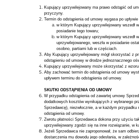
Kupujący uprzywilejowany ma prawo odstąpić od umo
przyczyny.
Termin do odstąpienia od umowy wygasa po upływie 
w którym Kupujący uprzywilejowany wszedł w 
posiadanie tego towaru;
w którym Kupujący uprzywilejowany wszedł w p
uprzywilejowanego, weszła w posiadanie ostat
osobno, partiami lub w częściach.
Aby Kupujący uprzywilejowany mógł skorzystać z p
odstąpieniu od umowy w drodze jednoznacznego oświ
Kupujący uprzywilejowany może skorzystać z wzoru
Aby zachować termin do odstąpienia od umowy wyst
upływem terminu do odstąpienia od umowy.
SKUTKI ODSTĄPIENIA OD UMOWY
W przypadku odstąpienia od zawartej umowy Sprzed
dodatkowych kosztów wynikających z wybranego prz
Sprzedawcę), niezwłocznie, a w każdym przypadku n
odstąpienia od umowy.
Zwrotu płatności Sprzedawca dokona przy użyciu tak
uprzywilejowany zgodzi się na inne rozwiązanie, w
Jeżeli Sprzedawca nie zaproponował, że sam odbier
dostarczenia mu dowodu jego odesłania, w zależności