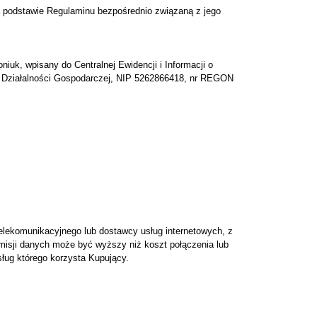
 podstawie Regulaminu bezpośrednio związaną z jego
, wpisany do Centralnej Ewidencji i Informacji o
i o Działalności Gospodarczej, NIP 5262866418, nr REGON
elekomunikacyjnego lub dostawcy usług internetowych, z
isji danych może być wyższy niż koszt połączenia lub
sług którego korzysta Kupujący.