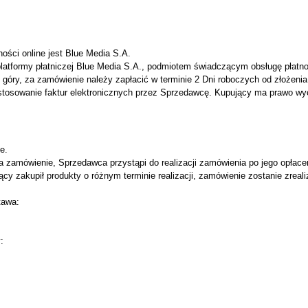
ści online jest Blue Media S.A.
atformy płatniczej Blue Media S.A., podmiotem świadczącym obsługę płatnoś
góry, za zamówienie należy zapłacić w terminie 2 Dni roboczych od złożeni
tosowanie faktur elektronicznych przez Sprzedawcę. Kupujący ma prawo wy
e.
 zamówienie, Sprzedawca przystąpi do realizacji zamówienia po jego opłace
y zakupił produkty o różnym terminie realizacji, zamówienie zostanie zreal
tawa:
: