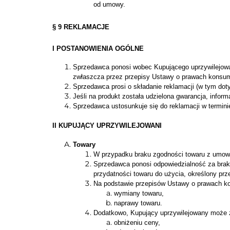
od umowy.
§ 9 REKLAMACJE
I POSTANOWIENIA OGÓLNE
Sprzedawca ponosi wobec Kupującego uprzywilejowa
zwłaszcza przez przepisy Ustawy o prawach konsu
Sprzedawca prosi o składanie reklamacji (w tym dot
Jeśli na produkt została udzielona gwarancja, informa
Sprzedawca ustosunkuje się do reklamacji w terminie
II KUPUJĄCY UPRZYWILEJOWANI
Towary
W przypadku braku zgodności towaru z umową
Sprzedawca ponosi odpowiedzialność za brak z
przydatności towaru do użycia, określony prz
Na podstawie przepisów Ustawy o prawach k
wymiany towaru,
naprawy towaru.
Dodatkowo, Kupujący uprzywilejowany może z
obniżeniu ceny,