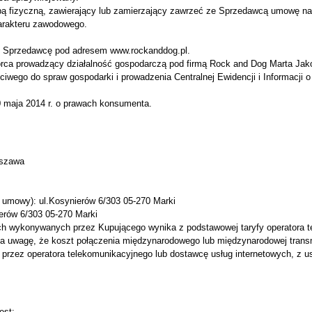
ą fizyczną, zawierający lub zamierzający zawrzeć ze Sprzedawcą umowę na
harakteru zawodowego.
z Sprzedawcę pod adresem www.rockanddog.pl.
rowadzący działalność gospodarczą pod firmą Rock and Dog Marta Jakoniuk
ściwego do spraw gospodarki i prowadzenia Centralnej Ewidencji i Informacj
0 maja 2014 r. o prawach konsumenta.
rszawa
d umowy): ul.Kosynierów 6/303 05-270 Marki
erów 6/303 05-270 Marki
ych wykonywanych przez Kupującego wynika z podstawowej taryfy operatora t
a uwagę, że koszt połączenia międzynarodowego lub międzynarodowej transm
tej przez operatora telekomunikacyjnego lub dostawcę usług internetowych, z u
est: