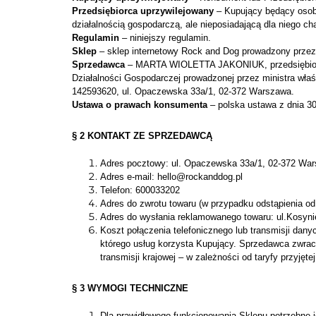
Przedsiębiorca uprzywilejowany
– Kupujący będący osob
działalnością gospodarczą, ale nieposiadającą dla niego c
Regulamin
– niniejszy regulamin.
Sklep
– sklep internetowy Rock and Dog prowadzony prze
Sprzedawca
– MARTA WIOLETTA JAKONIUK, przedsiębiorca p
Działalności Gospodarczej prowadzonej przez ministra wła
142593620, ul. Opaczewska 33a/1, 02-372 Warszawa.
Ustawa o prawach konsumenta
– polska ustawa z dnia 3
§ 2 KONTAKT ZE SPRZEDAWCĄ
Adres pocztowy: ul. Opaczewska 33a/1, 02-372 Wa
Adres e-mail: hello@rockanddog.pl
Telefon: 600033202
Adres do zwrotu towaru (w przypadku odstąpienia o
Adres do wysłania reklamowanego towaru: ul.Kosyni
Koszt połączenia telefonicznego lub transmisji dan
którego usług korzysta Kupujący. Sprzedawca zwrac
transmisji krajowej – w zależności od taryfy przyję
§ 3 WYMOGI TECHNICZNE
Dla prawidłowego funkcjonowania Sklepu potrzebne j