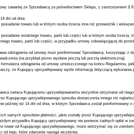
wy zawartej ze Sprzedawcą za pośrednictwem Sklepu, z zastrzeżeniem § 8 Re
14 dni od dnia:
posiadanie towaru lub w którym osoba trzecia inna niż przewoźnik i wskaz
osiadanie ostatniego towaru, partii lub części lub w którym osoba trzecia, 
niego towaru, partii lub części, w przypadku umowy zobowiązującej do przeni
rawa odstąpienia od umowy musi poinformować Sprzedawcę, korzystając z da
adczenia (na przykład pismo wysłane pocztą lub pocztą elektroniczną).
 formularza odstąpienia od umowy umieszczonego na końcu Regulaminu, jedn
arczy, że Kupujący uprzywilejowany wyśle informację dotyczącą wykonania 
awca zwraca Kupującemu uprzywilejowanemu wszystkie otrzymane od niego pł
ez Kupującego uprzywilejowanego sposobu dostarczenia innego niż najtańsz
ie później niż 14 dni od dnia, w którym Sprzedawca został poinformowany o
ich samych sposobów płatności, jakie zostały przez Kupującego uprzywilejo
 każdym przypadku Kupujący uprzywilejowany nie poniesie żadnych opłat w z
ze towar od Kupującego uprzywilejowanego, może wstrzymać się ze zwrotem 
 od tego, które zdarzenie nastąpi wcześniej.