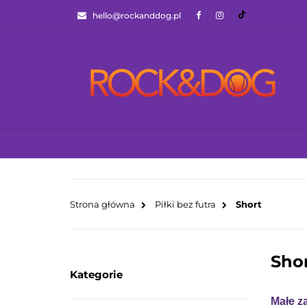
hello@rockanddog.pl
GOTOWCE WYSYŁ
JAK WYBRAĆ ZA
WSZYSTKIE KATEGORIE
GOTOWCE WYS
Strona główna
Piłki bez futra
Short
Sho
Kategorie
Małe z