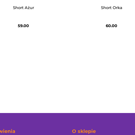
Short Ażur
Short Orka
59.00
60.00
ienia
O sklepie