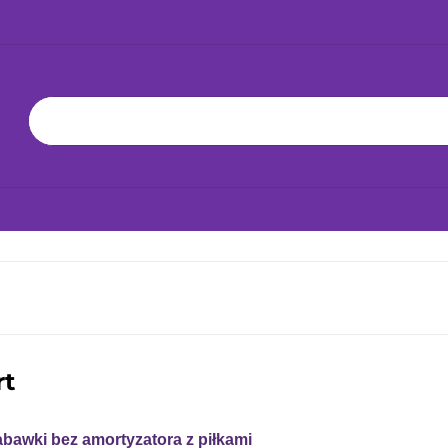
KA 24H!
NOWOŚCI
BESTSELLERY
ZABAWKI
BAWKĘ
JAK DBAĆ O ZABAWKĘ
WSPÓŁPRACA
YŁKA 24H!
NOWOŚCI
BESTSELLERY
ZABAWKI
JAK
rt
abawki bez amortyzatora z piłkami