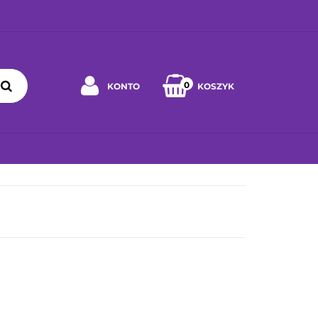
0
KONTO
KOSZYK
Zaloguj się
Zarejestruj się
 WYBRAĆ ZABAWKĘ
JAK DBAĆ O ZABAWKĘ
WSPÓŁPRA
Napisz wiadomość
Zgody cookies