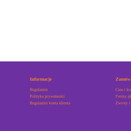
Informacje
Zamówi
Regulamin
Czas i ko
Polityka prywatności
Formy pł
Regulamin konta klienta
Zwroty i