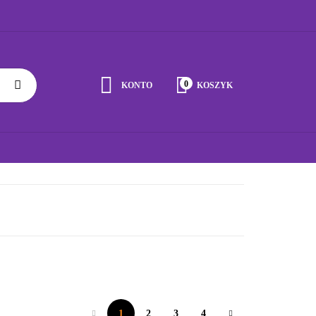
0
KONTO
KOSZYK
Zaloguj się
Zarejestruj się
BRAĆ ZABAWKĘ
JAK DBAĆ O ZABAWKĘ
WSPÓŁPRACA
Napisz wiadomość
Zgody cookies
1
2
3
4