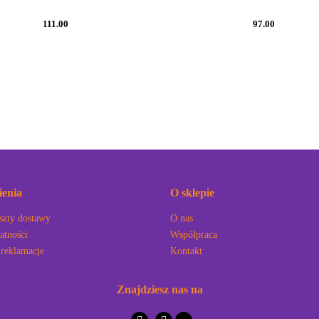
111.00
97.00
enia
O sklepie
szty dostawy
O nas
atności
Współpraca
 reklamacje
Kontakt
Znajdziesz nas na