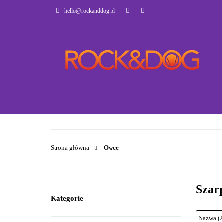
hello@rockanddog.pl
GOTOWCE WYSYŁK
JAK WYBRAĆ ZA
WSZYSTKIE KATEGORIE
GOTOWCE WYSY
Strona główna
Owce
Szar
Kategorie