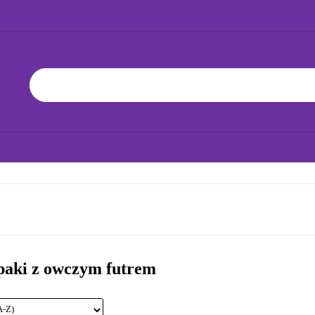
A 24H!
NOWOŚCI
BESTSELLERY
ZABAWKI
BAWKĘ
JAK DBAĆ O ZABAWKĘ
WSPÓŁPRACA
ŁKA 24H!
NOWOŚCI
BESTSELLERY
ZABAWKI
JAK WY
paki z owczym futrem