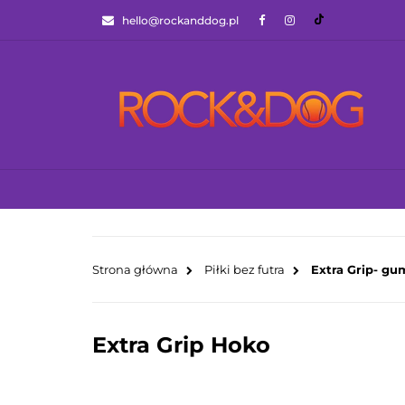
hello@rockanddog.pl
GOTOWCE WYSYŁ
JAK WYBRAĆ ZA
WSZYSTKIE KATEGORIE
GOTOWCE WYS
Strona główna
Piłki bez futra
Extra Grip- g
Extra Grip Hoko