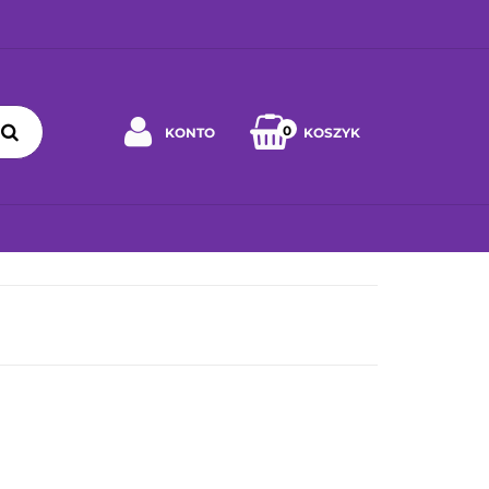
0
KONTO
KOSZYK
Zaloguj się
Zarejestruj się
 WYBRAĆ ZABAWKĘ
JAK DBAĆ O ZABAWKĘ
WSPÓŁPRA
Napisz wiadomość
Zgody cookies