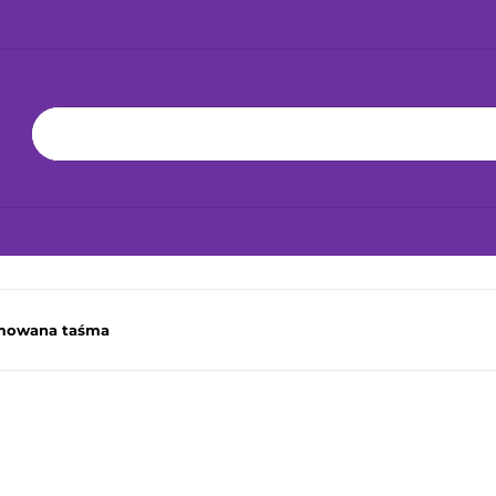
KA 24H!
NOWOŚCI
BESTSELLERY
ZABAWKI
BAWKĘ
JAK DBAĆ O ZABAWKĘ
WSPÓŁPRACA
YŁKA 24H!
NOWOŚCI
BESTSELLERY
ZABAWKI
JAK
umowana taśma