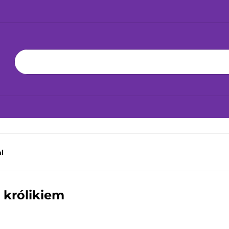
KA 24H!
NOWOŚCI
BESTSELLERY
ZABAWKI
BAWKĘ
JAK DBAĆ O ZABAWKĘ
WSPÓŁPRACA
YŁKA 24H!
NOWOŚCI
BESTSELLERY
ZABAWKI
JAK
mi
 królikiem