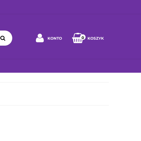
0
KONTO
KOSZYK
Zaloguj się
Zarejestruj się
 WYBRAĆ ZABAWKĘ
JAK DBAĆ O ZABAWKĘ
WSPÓŁPRA
Napisz wiadomość
Zgody cookies