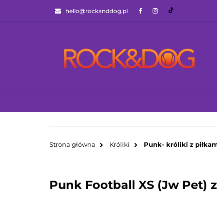
hello@rockanddog.pl
GOTOWCE WYSYŁ
JAK WYBRAĆ ZA
WSZYSTKIE KATEGORIE
GOTOWCE WYS
Strona główna
Króliki
Punk- króliki z piłka
Punk Football XS (Jw Pet) z