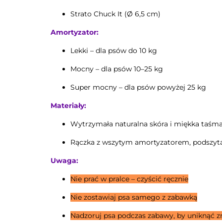
Strato Chuck It (Ø 6,5 cm)
Amortyzator:
Lekki – dla psów do 10 kg
Mocny – dla psów 10–25 kg
Super mocny – dla psów powyżej 25 kg
Materiały:
Wytrzymała naturalna skóra i miękka taśm
Rączka z wszytym amortyzatorem, podszyt
Uwaga:
Nie prać w pralce – czyścić ręcznie
Nie zostawiaj psa samego z zabawką
Nadzoruj psa podczas zabawy, by uniknąć z