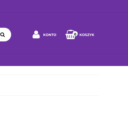
0
KONTO
KOSZYK
Zaloguj się
Zarejestruj się
 WYBRAĆ ZABAWKĘ
JAK DBAĆ O ZABAWKĘ
WSPÓŁPRA
Napisz wiadomość
Zgody cookies