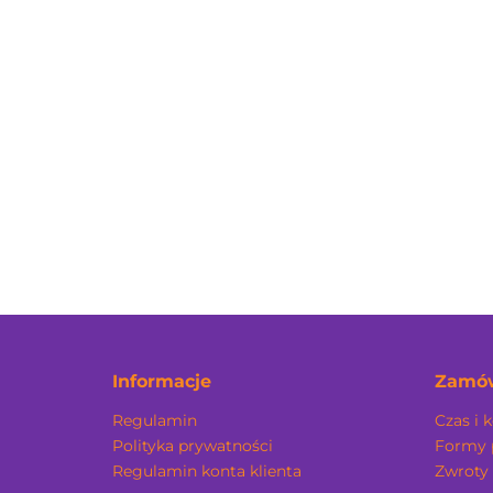
Classik Leather
Punk Leather Ażur
Shor
80.00
86.00
Informacje
Zamów
Regulamin
Czas i 
Polityka prywatności
Formy 
Regulamin konta klienta
Zwroty 