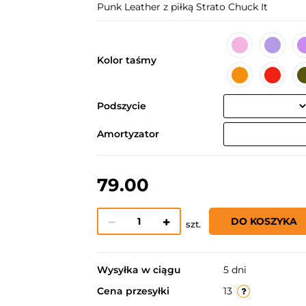
Punk Leather z piłką Strato Chuck It
Kolor taśmy
Podszycie
Amortyzator
79.00
DO KOSZYKA
szt.
Wysyłka w ciągu
5 dni
Cena przesyłki
13