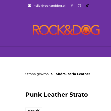
hello@rockanddog.pl
GOTOWCE WYSYŁ
JAK WYBRAĆ ZA
WSZYSTKIE KATEGORIE
GOTOWCE WYS
Strona główna
Skóra- seria Leather
Punk Leather Strato
NOWOŚĆ