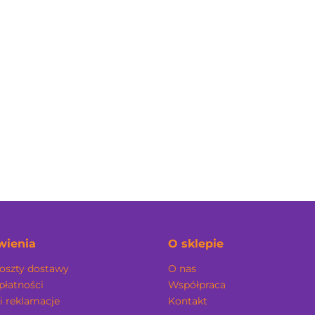
t Leather Strato
Short Leather EcoFetch
64.00
69.00
ienia
O sklepie
koszty dostawy
O nas
płatności
Współpraca
i reklamacje
Kontakt