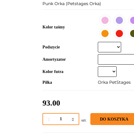
Punk Orka (Petstages Orka)
Kolor taśmy
Podszycie
Amortyzator
Kolor futra
Orka PetStages
Piłka
93.00
DO KOSZYKA
szt.