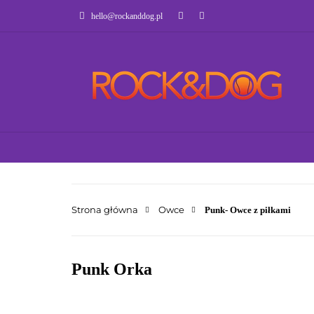
hello@rockanddog.pl
GOTOWCE WYSYŁK
JAK WYBRAĆ ZA
WSZYSTKIE KATEGORIE
GOTOWCE WYSY
Strona główna
Owce
Punk- Owce z piłkami
Punk Orka