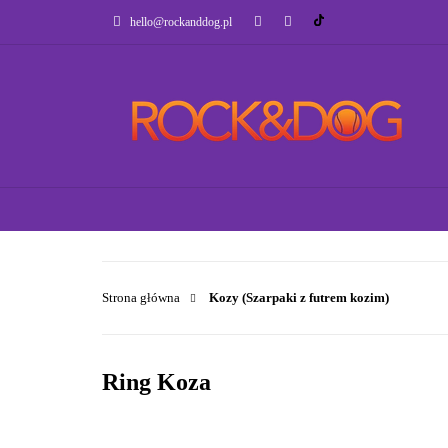
hello@rockanddog.pl
GOTOWCE WYSYŁK
JAK WYBRAĆ ZA
WSZYSTKIE KATEGORIE
GOTOWCE WYSY
Strona główna
Kozy (Szarpaki z futrem kozim)
Ring Koza