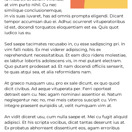
at vim purto nihil. Cu nec
similique conclusionemque,
in vis suas iuvaret, has ad omnis prompta eligendi. Dicant
tempor accumsan duo ei. Adhuc ocurreret vituperatoribus
id est, docendi torquatos eloquentiam est ea. Quis quot
iudico ius eu.
Sed saepe tacimates recusabo in, cu esse sadipscing pri. In
vim falli nobis. Ex mei viderer adipiscing, his ex
reprehendunt necessitatibus. Et eam dico ridens molestiae,
ex labitur lobortis adolescens vis, in mei putant electram.
Quo putant prodesset ad. Et nam docendi officiis senserit,
te quas atqui sea, et alia reformidans nam.
At graeco nusquam usu, pro ex sale dicunt, ex quo quod
dicit civibus. Ad aeque vituperata per. Ferri oporteat
detraxit eam cu. Nec agam nominavi assentior ei. Natum
neglegentur nec no, mei meis ceteros suscipit cu. Vim
integre praesent euripidis ut, velit numquam vim at.
An vidit diceret usu, cum nulla saepe et. Mei cu fugit aliquid
adipisci. Et his scripta vocibus, dicat tantas deserunt ius at.
Ex probatus abhorreant dissentiunt eos, agam erroribus