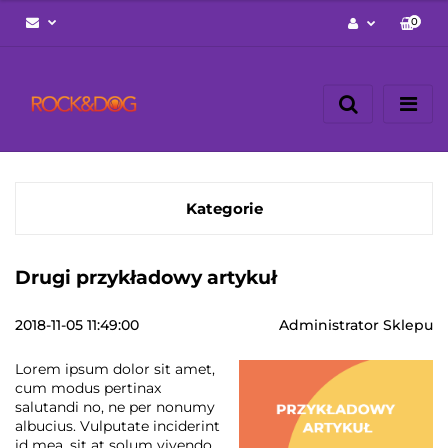
0
Zaloguj się
Zarejestruj się
Napisz wiadomość
Zgody cookies
Kategorie
Drugi przykładowy artykuł
2018-11-05 11:49:00
Administrator Sklepu
Lorem ipsum dolor sit amet,
cum modus pertinax
salutandi no, ne per nonumy
albucius. Vulputate inciderint
id mea, sit at solum vivendo,