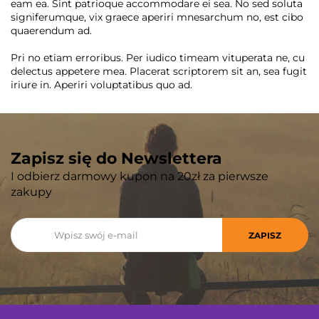
eam ea. Sint patrioque accommodare ei sea. No sed soluta
signiferumque, vix graece aperiri mnesarchum no, est cibo
quaerendum ad.
Pri no etiam erroribus. Per iudico timeam vituperata ne, cu
delectus appetere mea. Placerat scriptorem sit an, sea fugit
iriure in. Aperiri voluptatibus quo ad.
Zapisz się do Newslettera
I odbierz darmowy kupon na 20zł za pierwsze
zakupy