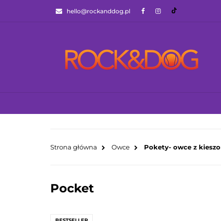
hello@rockanddog.pl
GOTOWCE WYSYŁ
JAK WYBRAĆ ZA
WSZYSTKIE KATEGORIE
GOTOWCE WYS
Strona główna
Owce
Pokety- owce z kiesz
Pocket
BESTSELLER