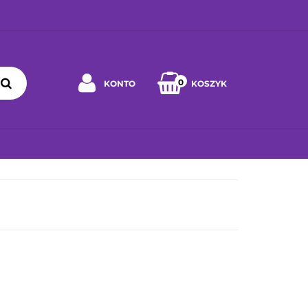
0
KONTO
KOSZYK
Zaloguj się
Zarejestruj się
 WYBRAĆ ZABAWKĘ
JAK DBAĆ O ZABAWKĘ
WSPÓŁPRA
Napisz wiadomość
Zgody cookies