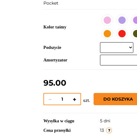
Pocket
Kolor taśmy
Podszycie
Amortyzator
95.00
DO KOSZYKA
szt.
5 dni
Wysyłka w ciągu
13
Cena przesyłki