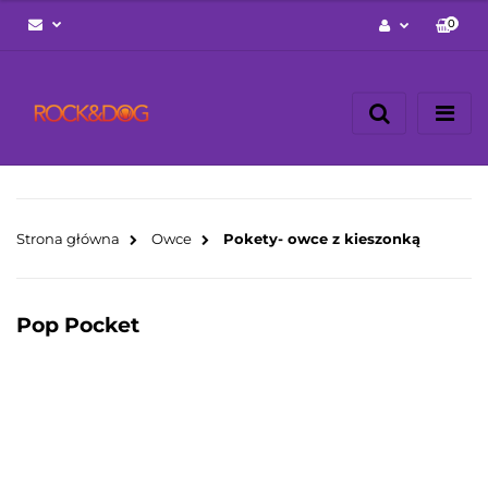
0
Zaloguj się
Zarejestruj się
Napisz wiadomość
Zgody cookies
Strona główna
Owce
Pokety- owce z kieszonką
Pop Pocket