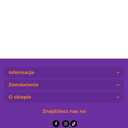
Reggae Pop Pocket
120.00
90.00
Informacje
Zamówienia
O sklepie
Znajdziesz nas na